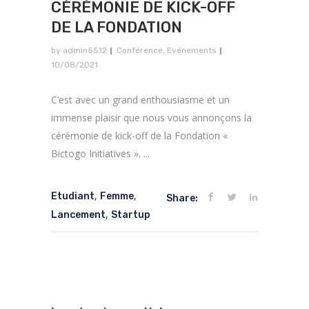
CÉRÉMONIE DE KICK-OFF
DE LA FONDATION
by
admin5512
Conférence
,
Evénements
10/08/2021
C’est avec un grand enthousiasme et un
immense plaisir que nous vous annonçons la
cérémonie de kick-off de la Fondation «
Bictogo Initiatives ». ...
,
,
Etudiant
Femme
Share:
,
Lancement
Startup